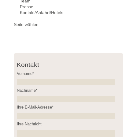
Team
Presse
Kontakt/Anfahrt/Hotels
Seite wählen
Kontakt
Vorname*
Nachname*
Please leave this field empty.
Ihre E-Mail-Adresse*
Ihre Nachricht