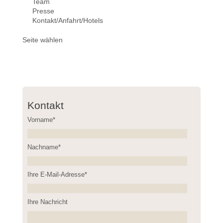
Team
Presse
Kontakt/Anfahrt/Hotels
Seite wählen
Kontakt
Vorname*
Nachname*
Please leave this field empty.
Ihre E-Mail-Adresse*
Ihre Nachricht