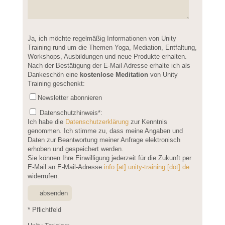
Please
Ja, ich möchte regelmäßig Informationen von Unity
leave
Training rund um die Themen Yoga, Mediation, Entfaltung,
this
Workshops, Ausbildungen und neue Produkte erhalten.
field
Nach der Bestätigung der E-Mail Adresse erhalte ich als
empty.
Dankeschön eine
kostenlose Meditation
von Unity
Training geschenkt:
Newsletter abonnieren
Datenschutzhinweis
*:
Ich habe die
Datenschutzerklärung
zur Kenntnis
genommen. Ich stimme zu, dass meine Angaben und
Daten zur Beantwortung meiner Anfrage elektronisch
erhoben und gespeichert werden.
Sie können Ihre Einwilligung jederzeit für die Zukunft per
E-Mail an E-Mail-Adresse
info [at] unity-training [dot] de
widerrufen.
* Pflichtfeld