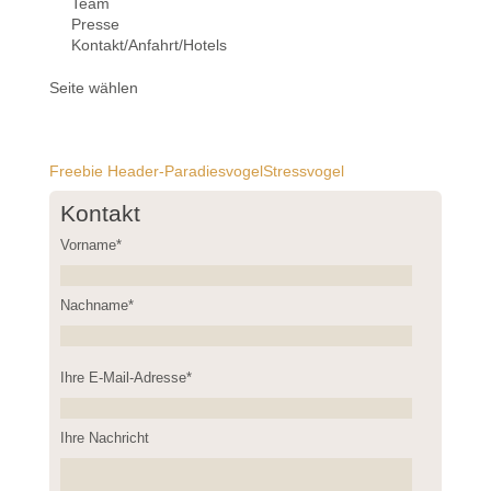
Team
Presse
Kontakt/Anfahrt/Hotels
Seite wählen
Freebie Header-ParadiesvogelStressvogel
Kontakt
Vorname*
Nachname*
Please
Ihre E-Mail-Adresse*
leave
this
field
Ihre Nachricht
empty.