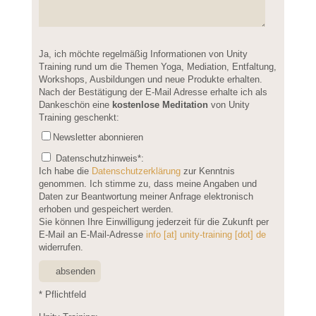
Please
Ja, ich möchte regelmäßig Informationen von Unity
leave
Training rund um die Themen Yoga, Mediation, Entfaltung,
this
Workshops, Ausbildungen und neue Produkte erhalten.
field
Nach der Bestätigung der E-Mail Adresse erhalte ich als
empty.
Dankeschön eine
kostenlose Meditation
von Unity
Training geschenkt:
Newsletter abonnieren
Datenschutzhinweis
*:
Ich habe die
Datenschutzerklärung
zur Kenntnis
genommen. Ich stimme zu, dass meine Angaben und
Daten zur Beantwortung meiner Anfrage elektronisch
erhoben und gespeichert werden.
Sie können Ihre Einwilligung jederzeit für die Zukunft per
E-Mail an E-Mail-Adresse
info [at] unity-training [dot] de
widerrufen.
* Pflichtfeld