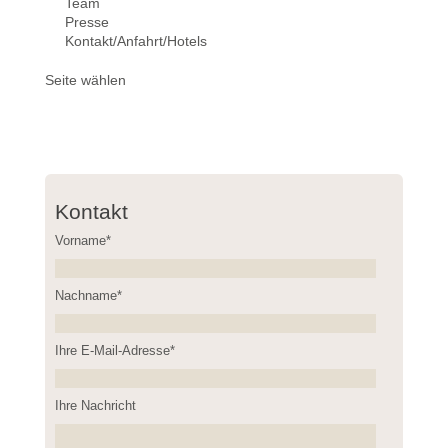
Team
Presse
Kontakt/Anfahrt/Hotels
Seite wählen
Kontakt
Vorname*
Nachname*
Please leave this field empty.
Ihre E-Mail-Adresse*
Ihre Nachricht