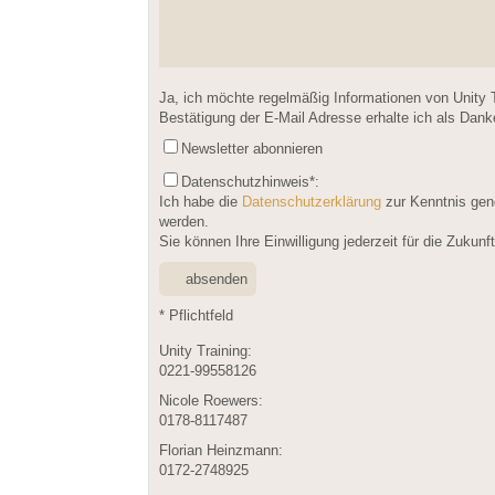
Please leave this field empty.
Ja, ich möchte regelmäßig Informationen von Unity 
Bestätigung der E-Mail Adresse erhalte ich als Dan
Newsletter abonnieren
Datenschutzhinweis
*:
Ich habe die
Datenschutzerklärung
zur Kenntnis gen
werden.
Sie können Ihre Einwilligung jederzeit für die Zukun
* Pflichtfeld
Unity Training:
0221-99558126
Nicole Roewers:
0178-8117487
Florian Heinzmann:
0172-2748925