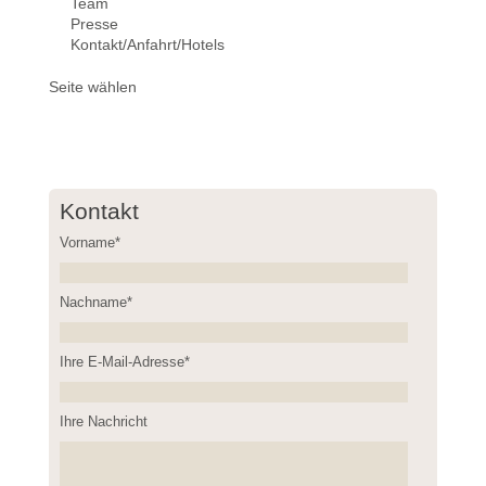
Team
Presse
Kontakt/Anfahrt/Hotels
Seite wählen
Kontakt
Vorname*
Nachname*
Please leave this field empty.
Ihre E-Mail-Adresse*
Ihre Nachricht