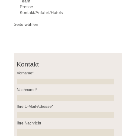
Team
Presse
Kontakt/Anfahrt/Hotels
Seite wählen
Kontakt
Vorname*
Nachname*
Please leave this field empty.
Ihre E-Mail-Adresse*
Ihre Nachricht