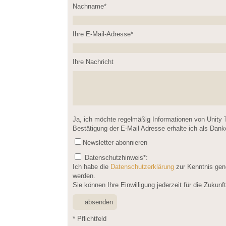
Nachname*
Please leave this field empty.
Ihre E-Mail-Adresse*
Ihre Nachricht
Please leave this field empty.
Ja, ich möchte regelmäßig Informationen von Unity 
Bestätigung der E-Mail Adresse erhalte ich als Dan
Newsletter abonnieren
Datenschutzhinweis
*:
Ich habe die
Datenschutzerklärung
zur Kenntnis gen
werden.
Sie können Ihre Einwilligung jederzeit für die Zukun
* Pflichtfeld