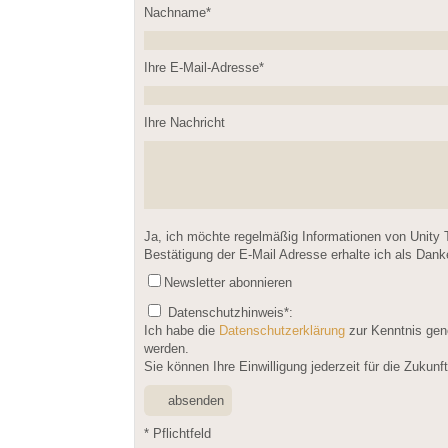
Nachname*
Please leave this field empty.
Ihre E-Mail-Adresse*
Ihre Nachricht
Please leave this field empty.
Ja, ich möchte regelmäßig Informationen von Unity 
Bestätigung der E-Mail Adresse erhalte ich als Dan
Newsletter abonnieren
Datenschutzhinweis
*:
Ich habe die
Datenschutzerklärung
zur Kenntnis gen
werden.
Sie können Ihre Einwilligung jederzeit für die Zukun
* Pflichtfeld