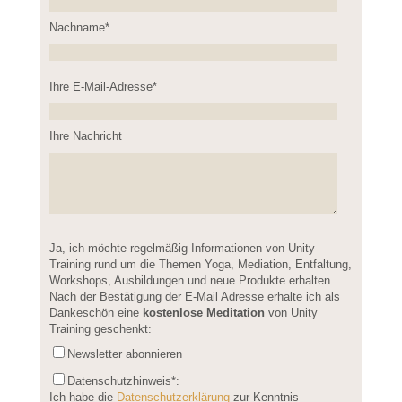
Nachname*
Please
Ihre E-Mail-Adresse*
leave
this
field
Ihre Nachricht
empty.
Please
Ja, ich möchte regelmäßig Informationen von Unity
leave
Training rund um die Themen Yoga, Mediation, Entfaltung,
this
Workshops, Ausbildungen und neue Produkte erhalten.
field
Nach der Bestätigung der E-Mail Adresse erhalte ich als
empty.
Dankeschön eine
kostenlose Meditation
von Unity
Training geschenkt:
Newsletter abonnieren
Datenschutzhinweis
*:
Ich habe die
Datenschutzerklärung
zur Kenntnis