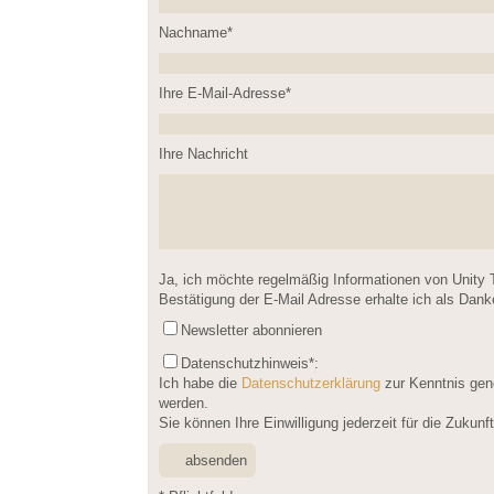
Nachname*
Please leave this field empty.
Ihre E-Mail-Adresse*
Ihre Nachricht
Please leave this field empty.
Ja, ich möchte regelmäßig Informationen von Unity 
Bestätigung der E-Mail Adresse erhalte ich als Dan
Newsletter abonnieren
Datenschutzhinweis
*:
Ich habe die
Datenschutzerklärung
zur Kenntnis gen
werden.
Sie können Ihre Einwilligung jederzeit für die Zukun