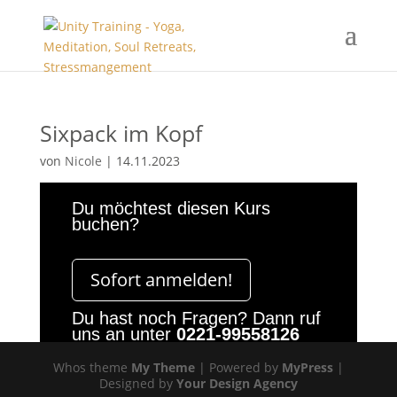
Sixpack im Kopf
von
Nicole
|
14.11.2023
Du möchtest diesen Kurs
buchen?
Sofort anmelden!
Du hast noch Fragen? Dann ruf
uns an unter
0221-99558126
Whos theme
My Theme
| Powered by
MyPress
|
Designed by
Your Design Agency