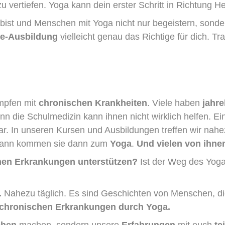
ertiefen. Yoga kann dein erster Schritt in Richtung He
ist und Menschen mit Yoga nicht nur begeistern, sonder
ie-Ausbildung
vielleicht genau das Richtige für dich. Tr
mpfen mit
chronischen Krankheiten
. Viele haben
jahre
enn die Schulmedizin kann ihnen nicht wirklich helfen. 
ar. In unseren Kursen und Ausbildungen treffen wir nah
dwann kommen sie dann zum
Yoga
.
Und vielen von ihnen
hen Erkrankungen unterstützen?
Ist der Weg des Yoga
.
Nahezu täglich. Es sind Geschichten von Menschen, di
 chronischen Erkrankungen durch Yoga.
chen
machen, sondern unsere
Erfahrungen
mit euch
te