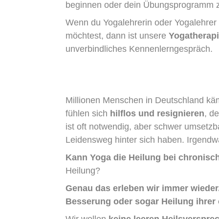
beginnen oder dein Übungsprogramm zu v
Wenn du Yogalehrerin oder Yogalehrer b
möchtest, dann ist unsere
Yogatherap
unverbindliches Kennenlerngespräch.
Millionen Menschen in Deutschland kä
fühlen sich
hilflos und resignieren
, d
ist oft notwendig, aber schwer umsetzb
Leidensweg hinter sich haben. Irgen
Kann Yoga die Heilung bei chronisc
Heilung?
Genau das erleben wir immer wieder
Besserung oder sogar Heilung ihrer
Wir wollen
keine leeren Heilsverspre