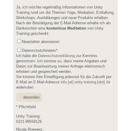
Please leave this field empty.
Ja, ich möchte regelmäßig Informationen von Unity
Training rund um die Themen Yoga, Mediation, Entfaltung,
Workshops, Ausbildungen und neue Produkte erhalten.
Nach der Bestätigung der E-Mail Adresse erhalte ich als
Dankeschön eine
kostenlose Meditation
von Unity
Training geschenkt:
Newsletter abonnieren
Datenschutzhinweis
*:
Ich habe die
Datenschutzerklärung
zur Kenntnis
genommen. Ich stimme zu, dass meine Angaben und
Daten zur Beantwortung meiner Anfrage elektronisch
erhoben und gespeichert werden.
Sie können Ihre Einwilligung jederzeit für die Zukunft per
E-Mail an E-Mail-Adresse
info [at] unity-training [dot] de
widerrufen.
* Pflichtfeld
Unity Training:
0221-99558126
Nicole Roewers: