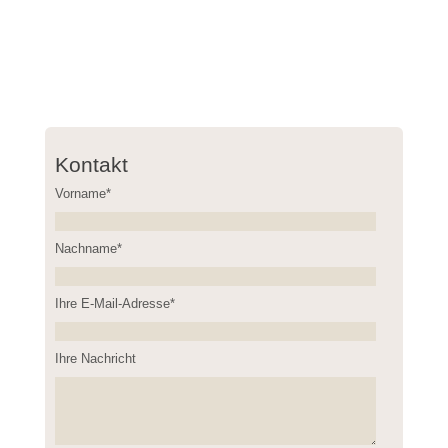
Kontakt
Vorname*
Nachname*
Please leave this field empty.
Ihre E-Mail-Adresse*
Ihre Nachricht